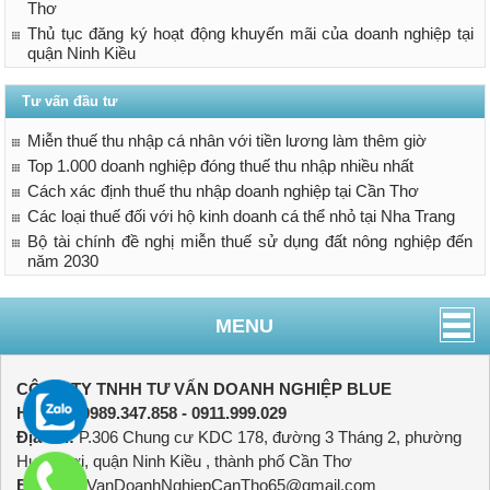
Thơ
Thủ tục đăng ký hoạt động khuyến mãi của doanh nghiệp tại
quận Ninh Kiều
Tư vấn đầu tư
Miễn thuế thu nhập cá nhân với tiền lương làm thêm giờ
Top 1.000 doanh nghiệp đóng thuế thu nhập nhiều nhất
Cách xác định thuế thu nhập doanh nghiệp tại Cần Thơ
Các loại thuế đối với hộ kinh doanh cá thể nhỏ tại Nha Trang
Bộ tài chính đề nghị miễn thuế sử dụng đất nông nghiệp đến
năm 2030
MENU
CÔNG TY TNHH TƯ VẤN DOANH NGHIỆP BLUE
Hotline:
0989.347.858 - 0911.999.029
Địa chỉ:
P.306 Chung cư KDC 178, đường 3 Tháng 2, phường
Hưng Lợi, quận Ninh Kiều , thành phố Cần Thơ
Email:
TuVanDoanhNghiepCanTho65@gmail.com