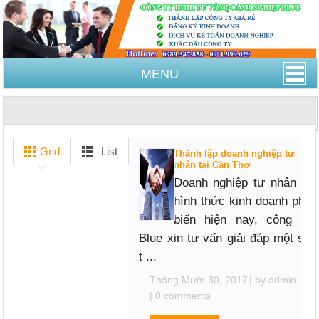
MENU
Trang Chủ
thành lập doanh nghiệp tư nhân
Grid
List
Thành lập doanh nghiệp tư
nhân tại Cần Thơ
Doanh nghiệp tư nhân là
hình thức kinh doanh phổ
biến hiện nay, công ty
Blue xin tư vấn giải đáp một số
t ...
Tháng Mười 30, 2017
| by
admin
|
0 comments