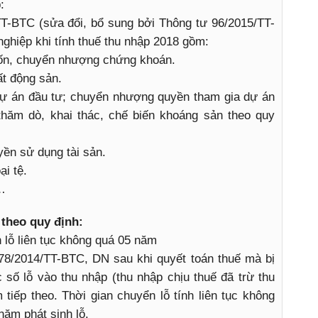
:
T-BTC (sửa đổi, bổ sung bởi Thông tư 96/2015/TT-
ghiệp khi tính thuế thu nhập 2018 gồm:
ốn, chuyển nhượng chứng khoán.
t động sản.
ự án đầu tư; chuyển nhượng quyền tham gia dự án
hăm dò, khai thác, chế biến khoáng sản theo quy
ền sử dụng tài sản.
i tệ.
á…
theo quy định:
lỗ liên tục không quá 05 năm
78/2014/TT-BTC, DN sau khi quyết toán thuế mà bị
c số lỗ vào thu nhập (thu nhập chịu thuế đã trừ thu
iếp theo. Thời gian chuyển lỗ tính liên tục không
năm phát sinh lỗ.