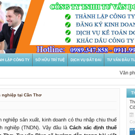
NH LẬP CÔNG TY
SỞ HỮU TRÍ TUỆ
DỊCH VỤ ĐẤT ĐAI
TƯ VẤN ĐẦU T
Văn phòng tư
T
 nghiệp tại Cần Thơ
Th
Cô
h nghiệp sản xuất, kinh doanh có thu nhập chịu thuế
Co
anh nghiệp (TNDN). Vậy đâu là
Cách xác định thuế