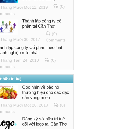
(0)
Tháng Mười Một 11, 2019
mments
Thành lập công ty cổ
phần tại Cần Thơ
(0)
Tháng Mười 30, 2017
Comments
ành lập công ty Cổ phần theo luật
anh nghiệp mới nhất
Tháng Tám 24, 2018
(0)
mments
 hữu trí tuệ
Góc nhìn về bảo hộ
thương hiệu cho các đặc
sản vùng miền
Tháng Mười Một 20, 2019
(0)
mments
Đăng ký sở hữu trí tuệ
đối với logo tại Cần Thơ