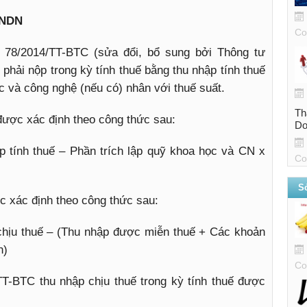
TNDN
Co
 78/2014/TT-BTC (sửa đổi, bổ sung bởi Thông tư
hải nộp trong kỳ tính thuế bằng thu nhập tính thuế
ọc và công nghệ (nếu có) nhân với thuế suất.
Th
ược xác định theo công thức sau:
Do
 tính thuế – Phần trích lập quỹ khoa học và CN x
Co
Sở
ợc xác định theo công thức sau:
chịu thuế – (Thu nhập được miễn thuế + Các khoản
h)
Co
T-BTC thu nhập chịu thuế trong kỳ tính thuế được