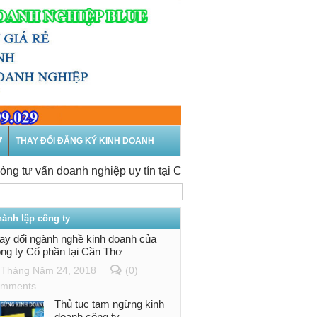
Ư
THAY ĐỔI ĐĂNG KÝ KINH DOANH
 vấn doanh nghiệp uy tín tại Cần Thơ
-
Thành lập công ty tại
hành lập công ty
ay đổi ngành nghề kinh doanh của
ng ty Cổ phần tại Cần Thơ
Tháng Năm 24, 2018
(0)
mments
Thủ tục tạm ngừng kinh
doanh công ty