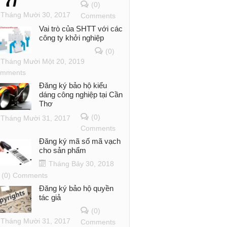
(0)
Tháng Mười 30, 2017
Comments
Vai trò của SHTT với các
công ty khởi nghiệp
(0)
Tháng Mười Một 20, 2019
mments
Đăng ký bảo hộ kiểu
dáng công nghiệp tại Cần
Thơ
(0)
Tháng Mười 31, 2017
Comments
Đăng ký mã số mã vạch
cho sản phẩm
Tháng Bảy 30, 2018
(0) Comments
Đăng ký bảo hộ quyền
tác giả
(0)
Tháng Mười 31, 2017
Comments