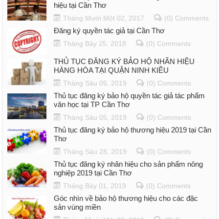
hiệu tại Cần Thơ
Tháng Mười Một 02, 2017
(0) Comments
Đăng ký quyền tác giả tại Cần Thơ
Tháng Bảy 25, 2018
(0) Comments
THỦ TỤC ĐĂNG KÝ BẢO HỘ NHÃN HIỆU
HÀNG HÓA TẠI QUẬN NINH KIỀU
Tháng Sáu 05, 2019
(0) Comments
Thủ tục đăng ký bảo hộ quyền tác giả tác phẩm
văn học tại TP Cần Thơ
Tháng Sáu 05, 2019
(0) Comments
Thủ tục đăng ký bảo hộ thương hiệu 2019 tại Cần
Thơ
Tháng Sáu 28, 2019
(0) Comments
Thủ tục đăng ký nhãn hiệu cho sản phẩm nông
nghiệp 2019 tại Cần Thơ
Tháng Bảy 01, 2019
(0) Comments
Góc nhìn về bảo hộ thương hiệu cho các đặc
sản vùng miền