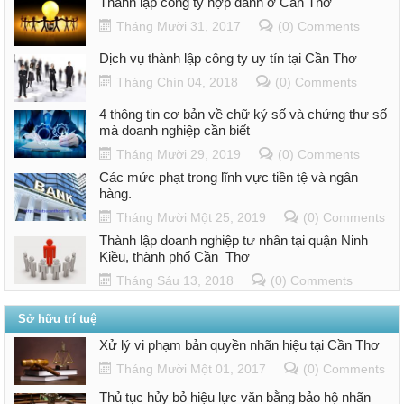
Thành lập công ty hợp danh ở Cần Thơ
Tháng Mười 31, 2017
(0) Comments
Dịch vụ thành lập công ty uy tín tại Cần Thơ
Tháng Chín 04, 2018
(0) Comments
4 thông tin cơ bản về chữ ký số và chứng thư số
mà doanh nghiệp cần biết
Tháng Mười 29, 2019
(0) Comments
Các mức phạt trong lĩnh vực tiền tệ và ngân
hàng.
Tháng Mười Một 25, 2019
(0) Comments
Thành lập doanh nghiệp tư nhân tại quận Ninh
Kiều, thành phố Cần Thơ
Tháng Sáu 13, 2018
(0) Comments
Sở hữu trí tuệ
Xử lý vi phạm bản quyền nhãn hiệu tại Cần Thơ
Tháng Mười Một 01, 2017
(0) Comments
Thủ tục hủy bỏ hiệu lực văn bằng bảo hộ nhãn