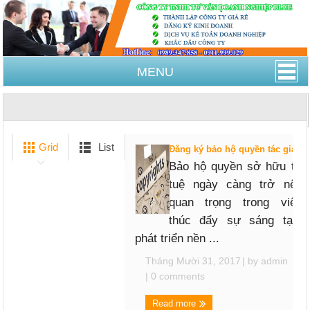
MENU
Trang Chủ
Giấy chứng nhận đăng ký quyền tác giả
Grid
List
Đăng ký bảo hộ quyền tác giả
Bảo hộ quyền sở hữu trí
tuệ ngày càng trở nên
quan trọng trong việc
thúc đẩy sự sáng tạo,
phát triển nền ...
Tháng Mười 31, 2017
| by
admin
|
0 comments
Read more