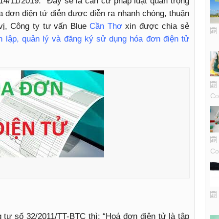
 14/11/2019. Đây sẽ là căn cứ pháp luật quan trọng
óa đơn điện tử diễn được diễn ra nhanh chóng, thuận
vị, Công ty tư vấn Blue
Cần Thơ
xin được chia sẻ
h lập, quản lý và đăng ký sử dụng hóa đơn điện tử
Co
Co
g tư số 32/2011/TT-BTC thì: “Hoá đơn điện tử là tập