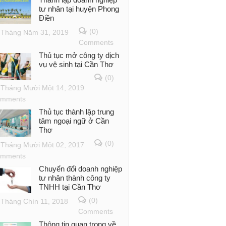
tư nhân tại huyện Phong
Điền
(0)
Tháng Năm 31, 2019
Comments
Thủ tục mở công ty dịch
vụ vệ sinh tại Cần Thơ
(0)
Tháng Mười Một 14, 2019
mments
Thủ tục thành lập trung
tâm ngoại ngữ ở Cần
Thơ
(0)
Tháng Mười Một 02, 2017
mments
Chuyển đổi doanh nghiệp
tư nhân thành công ty
TNHH tại Cần Thơ
(0)
Tháng Chín 11, 2018
Comments
Thông tin quan trọng về