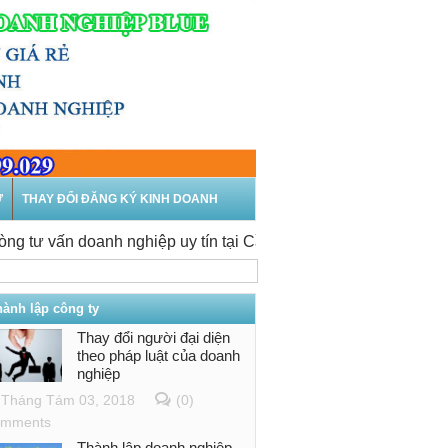
Ư
THAY ĐỔI ĐĂNG KÝ KINH DOANH
vấn doanh nghiệp uy tín tại Cần Thơ
-
Thành lập công ty tại 
hành lập công ty
Thay đổi người đại diện
theo pháp luật của doanh
nghiệp
Tháng Tám 03, 2018
(0)
mments
Thành lập doanh nghiệp