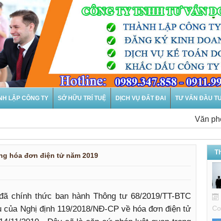
NH LẬP CÔNG TY
SỞ HỮU TRÍ TUỆ
DỊCH VỤ ĐẤT ĐAI
TƯ VẤN ĐẦU T
Văn phòng tư 
T
ụng hóa đơn điện tử năm 2019
đã chính thức ban hành Thông tư 68/2019/TT-BTC
u của Nghị định 119/2018/NĐ-CP về hóa đơn điện tử
Co