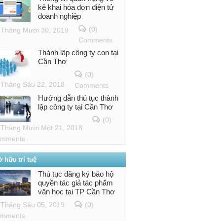
kê khai hóa đơn điện tử
doanh nghiệp
(0)
Tháng Mười 30, 2019
Comments
Thành lập công ty con tại
Cần Thơ
(0)
Tháng Sáu 22, 2018
Comments
Hướng dẫn thủ tục thành
lập công ty tại Cần Thơ
(0)
Tháng Mười Một 21, 2018
mments
 hữu trí tuệ
Thủ tục đăng ký bảo hộ
quyền tác giả tác phẩm
văn học tại TP Cần Thơ
Tháng Sáu 05, 2019
(0)
mments