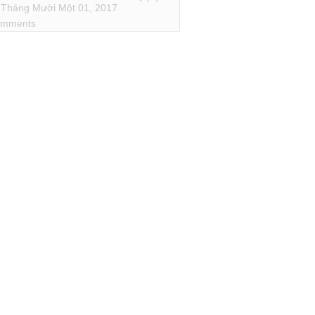
Tháng Mười Một 01, 2017
mments