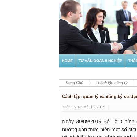
HOME
TƯ VẤN DOANH NGHIỆP
THÀ
Trang Chủ
Thành lập công ty
Cách lập, quản lý và đăng ký sử d
Tháng Mười Một 13, 2019
Ngày 30/09/2019 Bộ Tài Chính 
hướng dẫn thực hiện một số điề