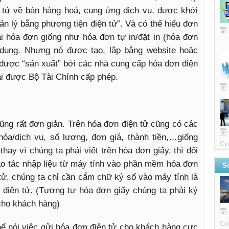
n tử về bán hàng hoá, cung ứng dịch vụ, được khởi
quản lý bằng phương tiện điện tử”. Và có thể hiểu đơn
ại hóa đơn giống như hóa đơn tự in/đặt in (hóa đơn
dụng. Nhưng nó được tạo, lập bằng website hoặc
được “sản xuất” bởi các nhà cung cấp hóa đơn điện
ải được Bộ Tài Chính cấp phép.
ng rất đơn giản. Trên hóa đơn điện tử cũng có các
óa/dịch vụ, số lượng, đơn giá, thành tiền,…giống
Co
thay vì chúng ta phải viết trên hóa đơn giấy, thì đối
ao tác nhập liệu từ máy tính vào phần mềm hóa đơn
Sở
 tử, chúng ta chỉ cần cắm chữ ký số vào máy tính là
 điện tử. (Tương tự hóa đơn giấy chúng ta phải ký
 cho khách hàng)
Co
hể nói việc gửi hóa đơn điện tử cho khách hàng cực