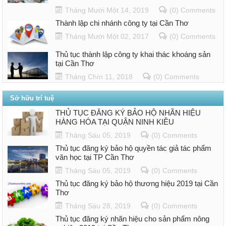
Tháng Mười Một 14, 2019
(0) Comments
Thành lập chi nhánh công ty tại Cần Thơ
Tháng Mười Một 02, 2017
(0) Comments
Thủ tục thành lập công ty khai thác khoáng sản
tại Cần Thơ
Tháng Chín 11, 2018
(0) Comments
Sở hữu trí tuệ
THỦ TỤC ĐĂNG KÝ BẢO HỘ NHÃN HIỆU
HÀNG HÓA TẠI QUẬN NINH KIỀU
Tháng Sáu 05, 2019
(0) Comments
Thủ tục đăng ký bảo hộ quyền tác giả tác phẩm
văn học tại TP Cần Thơ
Tháng Sáu 05, 2019
(0) Comments
Thủ tục đăng ký bảo hộ thương hiệu 2019 tại Cần
Thơ
Tháng Sáu 28, 2019
(0) Comments
Thủ tục đăng ký nhãn hiệu cho sản phẩm nông