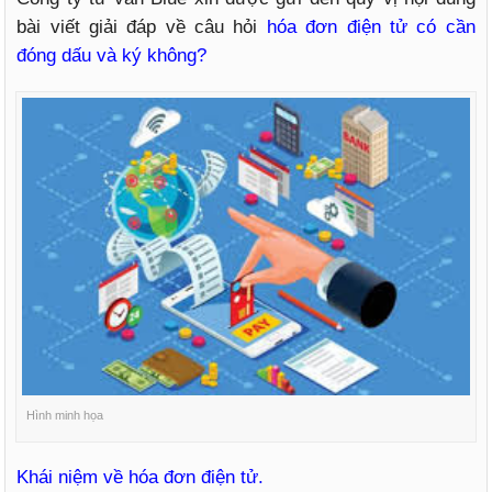
bài viết giải đáp về câu hỏi
hóa đơn điện tử có cần
đóng dấu và ký không?
Hình minh họa
Khái niệm về hóa đơn điện tử.