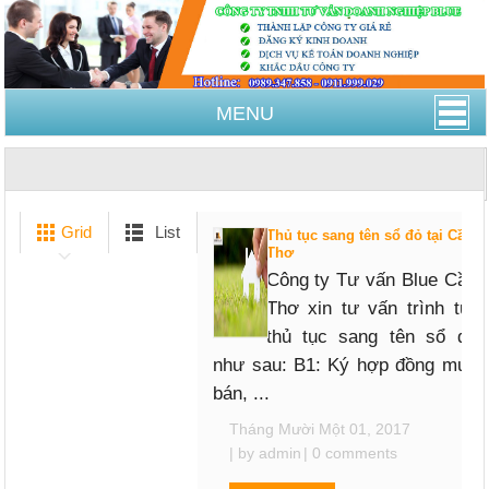
MENU
Trang Chủ
quyền sử dụng đất
Grid
List
Thủ tục sang tên sổ đỏ tại Cần
Thơ
Công ty Tư vấn Blue Cần
Thơ xin tư vấn trình tự,
thủ tục sang tên sổ đỏ
như sau: B1: Ký hợp đồng mua
bán, ...
Tháng Mười Một 01, 2017
| by
admin
|
0 comments